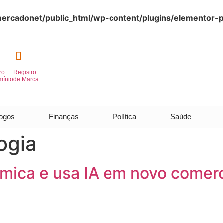
rcadonet/public_html/wp-content/plugins/elementor-p
ro
Registro
mínio
de Marca
ogos
Finanças
Política
Saúde
ogia
mica e usa IA em novo comerci