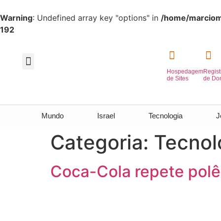
Warning
: Undefined array key "options" in
/home/marciome
192
Hospedagem
Regist
Inteligência Artificial
de Sites
de Do
Mundo
Israel
Tecnologia
J
Categoria:
Tecnol
Coca-Cola repete polê