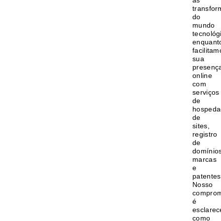
as
transfo
do
mundo
tecnológ
enquant
facilitam
sua
presenç
online
com
serviços
de
hosped
de
sites,
registro
de
domínios
marcas
e
patentes
Nosso
comprom
é
esclarec
como