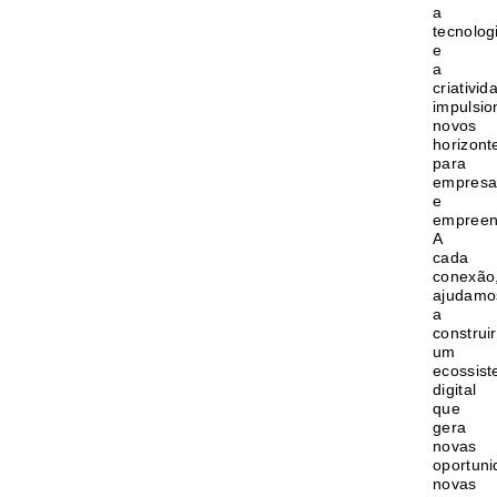
a
tecnolog
e
a
criativid
impulsi
novos
horizont
para
empresa
e
empreen
A
cada
conexão
ajudamo
a
construir
um
ecossis
digital
que
gera
novas
oportuni
novas