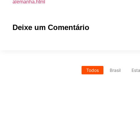
alemanha.html
Deixe um Comentário
Todos
Brasil
Est
Coca-Cola repete polêmica e usa IA em no
04/11/2025
/
No Comments
Coca-Cola aposta em IA para novo comercial de Natal em 2025, ma
Ler mais
Maior superlua de 2025 promete espetácul