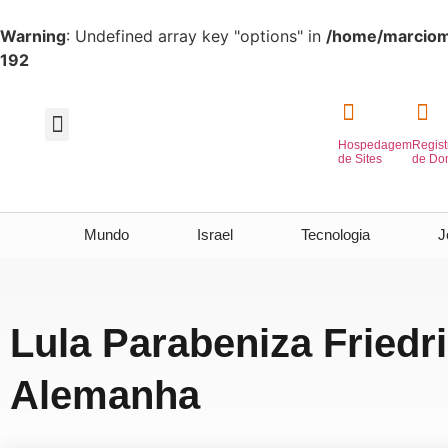
Warning
: Undefined array key "options" in
/home/marciome
192
Hospedagem
Regist
Inteligência Artificial
de Sites
de Do
Mundo
Israel
Tecnologia
J
Lula Parabeniza Friedri
Alemanha