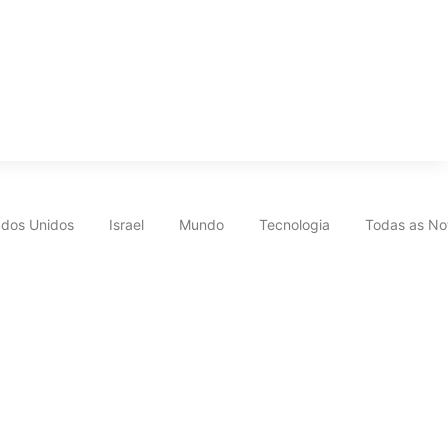
ados Unidos
Israel
Mundo
Tecnologia
Todas as Not
vo comercial natalino
s críticas surgem novamente. Confira o que rolou!
o incrível no céu